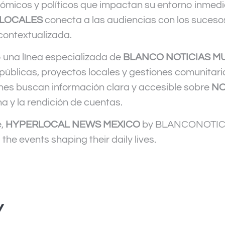
nómicos y políticos que impactan su entorno inmed
RLOCALES
conecta a las audiencias con los suces
contextualizada.
 una línea especializada de
BLANCO NOTICIAS M
s públicas, proyectos locales y gestiones comunitari
enes buscan información clara y accesible sobre
NO
a y la rendición de cuentas.
e,
HYPERLOCAL NEWS MEXICO
by BLANCONOTICIA
o the events shaping their daily lives.
Y