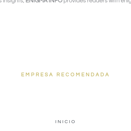
 insights,
ENIGMA INFO
provides readers with eni
EMPRESA RECOMENDADA
ORES EMPRESAS D
INICIO