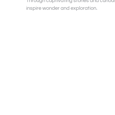
Through captivating stories and curious
inspire wonder and exploration.
LAS MEJ